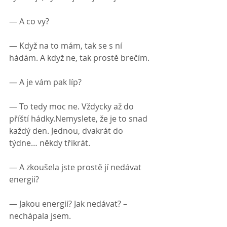
— А co vy?
— Když na to mám, tak se s ní 
hádám. A když ne, tak prostě brečím.
— A je vám pak líp?
— To tedy moc ne. Vždycky až do 
příští hádky.Nemyslete, že je to snad 
každý den. Jednou, dvakrát do 
týdne… někdy třikrát.
— A zkoušela jste prostě jí nedávat 
energii?
— Jakou energii? Jak nedávat? – 
nechápala jsem.