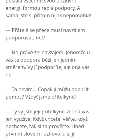
poslala všechnu svou pozitivní 
energii formou rad a podpory. A 
sama jste si přitom nijak nepomohla!
— Přátelé se přece musí navzájem 
podporovat, ne!?
— No právě že: navzájem. Jenomže u 
vás ta podpora běží jen jedním 
směrem. Vy jí podpoříte, ale ona vás 
ne.
— To nevím… Copak jí můžu odepřít 
pomoc? Vždyť jsme přítelkyně!
— Ty vy jste její přítelkyně. A ona vás 
jen využívá. Když chcete, věřte, když 
nechcete, tak si to prověřte. Hned 
prvním slovem rozhovoru si jí 