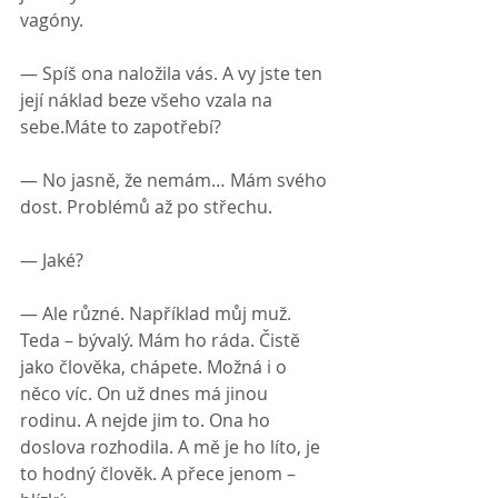
vagóny.
— Spíš ona naložila vás. A vy jste ten 
její náklad beze všeho vzala na 
sebe.Máte to zapotřebí?
— No jasně, že nemám… Mám svého 
dost. Problémů až po střechu.
— Jaké?
— Ale různé. Například můj muž. 
Teda – bývalý. Mám ho ráda. Čistě 
jako člověka, chápete. Možná i o 
něco víc. On už dnes má jinou 
rodinu. A nejde jim to. Ona ho 
doslova rozhodila. A mě je ho líto, je 
to hodný člověk. A přece jenom – 