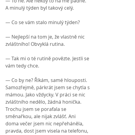
— To ne. Ale někdy to na mě padne. 
A minulý týden byl takový celý.
— Co se vám stalo minulý týden?
— Nejlepší na tom je, že vlastně nic 
zvláštního! Obvyklá rutina.
— Tak mi o té rutině povězte. Jestli se 
vám tedy chce.
— Co by ne? Říkám, samé hlouposti. 
Samozřejmě, párkrát jsem se chytla s 
mámou. Jako vždycky. V práci se nic 
zvláštního nedělo, žádná honička. 
Trochu jsem se porafala se 
směnařkou, ale nijak zvlášť. Ani 
doma večer jsem nic nepřeháněla, 
pravda, dost jsem visela na telefonu, 