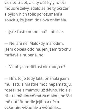
víc než třicet, ale ty oči! Byly to oči 
moudré želvy, zdálo se, že ty oči září 
a bylo v nich tolik porozumění a 
soucitu, že jsem doslova oněměla.
— Jste často nemocná? – ptal se.
— Ne, ani ne! Málokdy marodím. 
Jsem docela odolná. Jen jsem trochu 
mrňavá a hubená, no.
— Vztahy s rodiči asi nic moc, co?
— Hm, to je tedy fakt, přiznala jsem 
mu. Tátu si vlastně moc nepamatuju, 
rozešli se s mámou už dávno. No a s 
ní… ta mě doteď má za malou, pořád 
mě nutí žít podle jejího a něco 
vyžaduje, vyžaduje a vyžaduje…