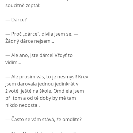
soucitně zeptal:
— Dárce?
— Proč „dárce“, divila jsem se. — 
Žádný dárce nejsem…
— Ale ano, jste dárce! Vždyť to 
vidím…
— Ale prosím vás, to je nesmysl! Krev 
jsem darovala jednou jedinkrát v 
životě, ještě na škole. Omdlela jsem 
při tom a od té doby by mě tam 
nikdo nedostal.
— Často se vám stává, že omdlíte?