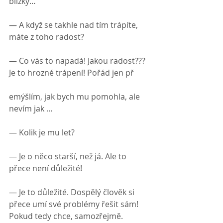
blízký…
— A když se takhle nad tím trápíte, 
máte z toho radost?
— Co vás to napadá! Jakou radost??? 
Je to hrozné trápení! Pořád jen př
emýšlím, jak bych mu pomohla, ale 
nevím jak …
— Kolik je mu let?
— Je o něco starší, než já. Ale to 
přece není důležité!
— Je to důležité. Dospělý člověk si 
přece umí své problémy řešit sám! 
Pokud tedy chce, samozřejmě. 