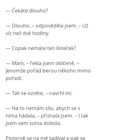
— Čekáte dlouho?
— Dlouho, – оdpověděla jsem. – Už 
víc než dvě hodiny.
— Copak nemáte ten lísteček?
— Mám, – řekla jsem sklíčeně. – 
Jenomže pořád berou někoho mimo 
pořadí.
— Tak se ozvěte, – navrhl mi.
— Na to nemám sílu, abych se s 
nima hádala, – přiznala jsem. – I tak 
jsem sem sotva dolezla.
Pozorně se na mě zadíval a pak se 