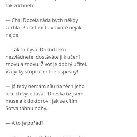
tak zdrhnete.
— Cha! Docela ráda bych někdy 
zdrhla. Pořád mi to v životě nějak 
nejde.
— Tak to bývá. Dokud lekci 
nezvládnete, dostáváte ji k učení 
znovu a znovu. Život je dobrý učitel. 
Vždycky stoprocentně úspěšný!
— Já tedy nemám sílu na těch jeho 
lekcích vysedávat. Dneska už jsem 
musela k doktorovi, jak se cítím. 
Sotva táhnu nohy.
— A to je pořád?