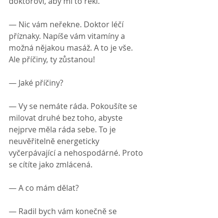
doktorovi, aby mi to řekl.
— Nic vám neřekne. Doktor léčí 
příznaky. Napíše vám vitamíny a 
možná nějakou masáž. A to je vše. 
Ale příčiny, ty zůstanou!
— Jaké příčiny?
— Vy se nemáte ráda. Pokoušíte se 
milovat druhé bez toho, abyste 
nejprve měla ráda sebe. To je 
neuvěřitelně energeticky 
vyčerpávající a nehospodárné. Proto 
se cítíte jako zmlácená.
— A co mám dělat?
— Radil bych vám konečně se 