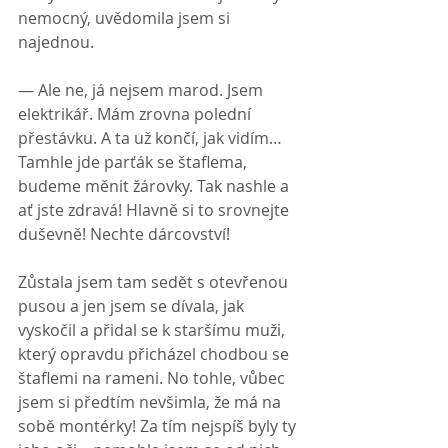
nemocný, uvědomila jsem si 
najednou.
— Ale ne, já nejsem marod. Jsem 
elektrikář. Mám zrovna polední 
přestávku. A ta už končí, jak vidím… 
Tamhle jde parťák se štaflema, 
budeme měnit žárovky. Tak nashle a 
ať jste zdravá! Hlavně si to srovnejte 
duševně! Nechte dárcovství!
Zůstala jsem tam sedět s otevřenou 
pusou a jen jsem se dívala, jak 
vyskočil a přidal se k staršímu muži, 
který opravdu přicházel chodbou se 
štaflemi na rameni. No tohle, vůbec 
jsem si předtím nevšimla, že má na 
sobě montérky! Za tím nejspíš byly ty 