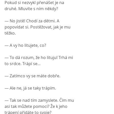
Pokud si nezvykl přenášet je na 
druhé. Mluvíte s ním někdy?
— No jistě! Chodí za dětmi. A 
popovídat si. Postěžovat, jak je mu 
těžko.
— A vy ho litujete, co?
— To dá rozum, že ho lituju! Trhá mi 
to srdce. Trápí se…
— Zatímco vy se máte dobře.
— Ale ne, já se taky trápím.
— Tak se nad tím zamyslete. Čím mu 
asi tak můžete pomoci? Že k jeho 
trápení přidáte to svoje?