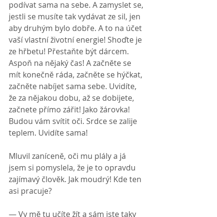
podívat sama na sebe. A zamyslet se, 
jestli se musíte tak vydávat ze sil, jen 
aby druhým bylo dobře. A to na účet 
vaší vlastní životní energie! Shoďte je 
ze hřbetu! Přestaňte být dárcem. 
Aspoň na nějaký čas! A začněte se 
mít konečně ráda, začněte se hýčkat, 
začněte nabíjet sama sebe. Uvidíte, 
že za nějakou dobu, až se dobijete, 
začnete přímo zářit! Jako žárovka! 
Budou vám svítit oči. Srdce se zalije 
teplem. Uvidíte sama!
Mluvil zaníceně, oči mu plály a já 
jsem si pomyslela, že je to opravdu 
zajímavý člověk. Jak moudrý! Kde ten 
asi pracuje?
— Vy mě tu učíte žít a sám jste taky 