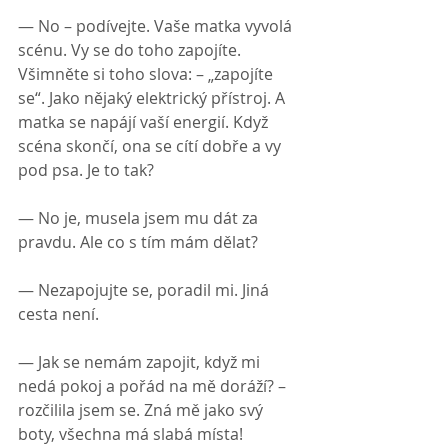
— No – podívejte. Vaše matka vyvolá 
scénu. Vy se do toho zapojíte. 
Všimněte si toho slova: – „zapojíte 
se“. Jako nějaký elektrický přístroj. A 
matka se napájí vaší energií. Když 
scéna skončí, ona se cítí dobře a vy 
pod psa. Je to tak?
— No je, musela jsem mu dát za 
pravdu. Ale co s tím mám dělat?
— Nezapojujte se, poradil mi. Jiná 
cesta není.
— Jak se nemám zapojit, když mi 
nedá pokoj a pořád na mě doráží? – 
rozčilila jsem se. Zná mě jako svý 
boty, všechna má slabá místa!