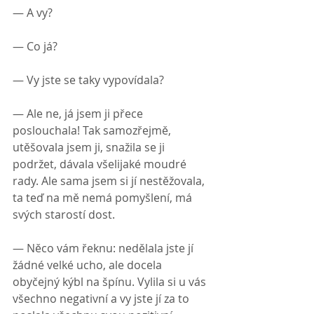
— A vy?
— Co já?
— Vy jste se taky vypovídala?
— Ale ne, já jsem ji přece 
poslouchala! Tak samozřejmě, 
utěšovala jsem ji, snažila se ji 
podržet, dávala všelijaké moudré 
rady. Ale sama jsem si jí nestěžovala, 
ta teď na mě nemá pomyšlení, má 
svých starostí dost.
— Něco vám řeknu: nedělala jste jí 
žádné velké ucho, ale docela 
obyčejný kýbl na špínu. Vylila si u vás 
všechno negativní a vy jste jí za to 