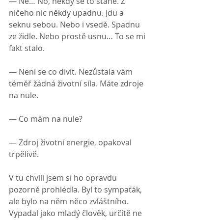
— Ne… No, někdy se to stane. Z 
ničeho nic někdy upadnu. Jdu a 
seknu sebou. Nebo i vsedě. Spadnu 
ze židle. Nebo prostě usnu… To se mi 
fakt stalo.
— Není se co divit. Nezůstala vám 
téměř žádná životní síla. Máte zdroje 
na nule.
— Co mám na nule?
— Zdroj životní energie, opakoval 
trpělivě.
V tu chvíli jsem si ho opravdu 
pozorně prohlédla. Byl to sympaťák, 
ale bylo na něm něco zvláštního. 
Vypadal jako mladý člověk, určitě ne 