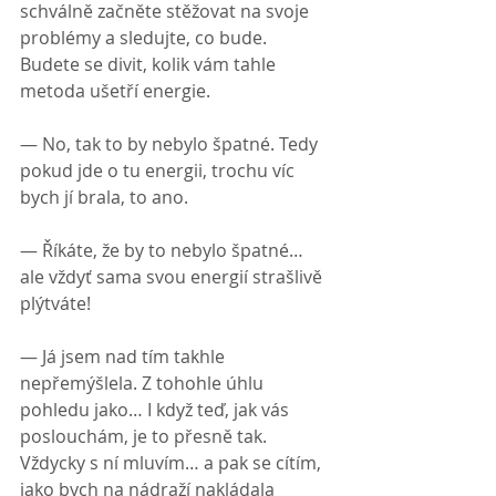
schválně začněte stěžovat na svoje 
problémy a sledujte, co bude. 
Budete se divit, kolik vám tahle 
metoda ušetří energie.
— No, tak to by nebylo špatné. Tedy 
pokud jde o tu energii, trochu víc 
bych jí brala, to ano.
— Říkáte, že by to nebylo špatné… 
ale vždyť sama svou energií strašlivě 
plýtváte!
— Já jsem nad tím takhle 
nepřemýšlela. Z tohohle úhlu 
pohledu jako… I když teď, jak vás 
poslouchám, je to přesně tak. 
Vždycky s ní mluvím… a pak se cítím, 
jako bych na nádraží nakládala 