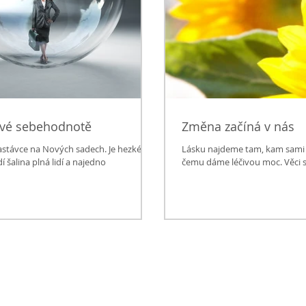
t se zranitelnosti a své sebehodnotě
Změna začíná v nás
astávce na Nových sadech. Je hezké
Lásku najdeme tam, kam sami v
j přijíždí šalina plná lidí a najedno
čemu dáme léčivou moc. Věci s