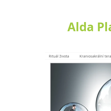
Alda P
Rituál života
Kraniosakrální ter