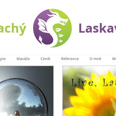
lachý
Laska
apie
Masáže
Ceník
Reference
O mně
W