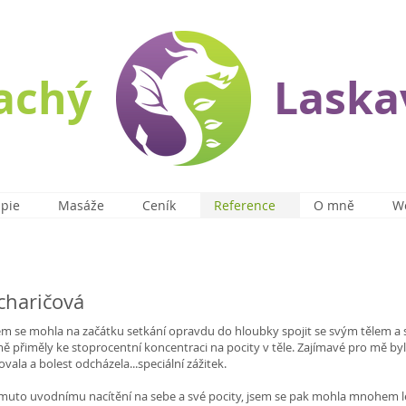
lachý
Laska
apie
Masáže
Ceník
Reference
O mně
W
haričová
jsem se mohla na začátku setkání opravdu do hloubky spojit se svým tělem a
 přiměly ke stoprocentní koncentraci na pocity v těle. Zajímavé pro mě bylo
ovala a bolest odcházela...speciální zážitek.
tomuto uvodnímu nacítění na sebe a své pocity, jsem se pak mohla mnohem l