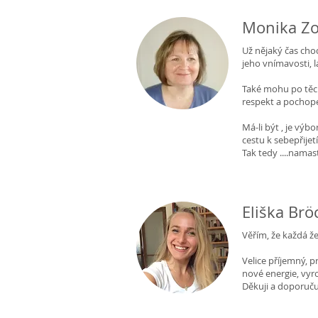
Monika Zo
Už nějaký čas chod
jeho vnímavosti, la
Také mohu po těch
respekt a pochope
Má-li být , je vý
cestu k sebepřije
Tak tedy ....nama
Eliška Brö
Věřím, že každá že
Velice příjemný, p
nové energie, vyr
Děkuji a doporučuj