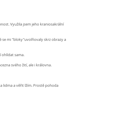
enost. Využila jsem jeho kraniosakrální
né se mi "bloky"uvolňovaly skrz obrazy a
í ohlídat sama.
zna svého žití, ale i královna.
 lidma a věřit lžím. Prostě pohoda