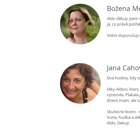
Božena M
Aldo děkuji. Jsem 
já, co právě potřeb
Velmi doporučuji m
Jana Cahov
Dve hodiny, kdy s
Diky Aldovi, ktery
vytesnila. Plakal
(ktere znam, ale 
Skutecne leceni -
Vune, hudba a ali
Aldo, Dekuji.