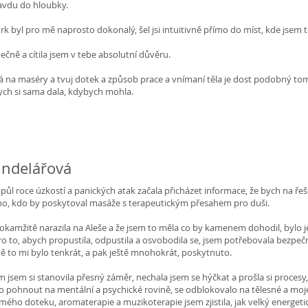
ravdu do hloubky.
 byl pro mě naprosto dokonalý, šel jsi intuitivně přímo do míst, kde jsem to
pečně a cítila jsem v tebe absolutní důvěru.
á na maséry a tvuj dotek a způsob prace a vnímaní těla je dost podobný t
ych si sama dala, kdybych mohla.
ndelářová
 půl roce úzkostí a panických atak začala přicházet informace, že bych na řeše
ho, kdo by poskytoval masáže s terapeutickým přesahem pro duši.
 okamžitě narazila na Aleše a že jsem to měla co by kamenem dohodil, bylo
ro to, abych propustila, odpustila a osvobodila se, jsem potřebovala bezpe
ě to mi bylo tenkrát, a pak ještě mnohokrát, poskytnuto.
 jsem si stanovila přesný záměr, nechala jsem se hýčkat a prošla si procesy,
o pohnout na mentální a psychické rovině, se odblokovalo na tělesné a mo
mého doteku, aromaterapie a muzikoterapie jsem zjistila, jak velký energeti