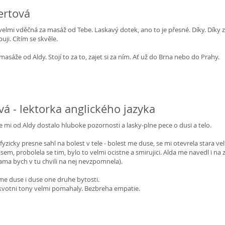
ertová
velmi vděčná za masáž od Tebe. Laskavý dotek, ano to je přesné. Díky. Díky za
uji. Cítím se skvěle.
asáže od Aldy. Stojí to za to, zajet si za ním. Ať už do Brna nebo do Prahy.
á - lektorka anglického jazyka
e mi od Aldy dostalo hluboke pozornosti a lasky-plne pece o dusi a telo.
 fyzicky presne sahl na bolest v tele - bolest me duse, se mi otevrela stara 
a jsem, probolela se tim, bylo to velmi ocistne a smirujici. Alda me navedl
sama bych v tu chvili na nej nevzpomnela).
 me duse i duse one druhe bytosti.
kvotni tony velmi pomahaly. Bezbreha empatie.