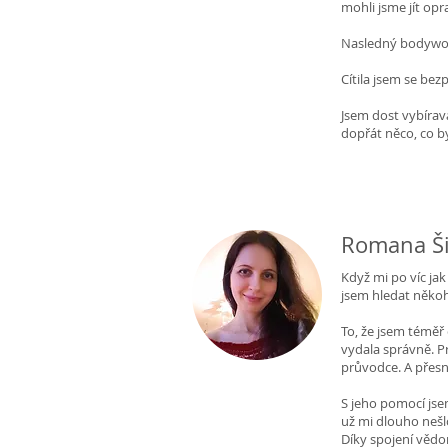
mohli jsme jít op
Nasledný bodywork
Cítila jsem se bez
Jsem dost vybírav
dopřát něco, co b
Romana Ši
Když mi po víc jak
jsem hledat něko
To, že jsem téměř
vydala správně. P
průvodce. A přesn
S jeho pomocí jsem
už mi dlouho nešl
Díky spojení vědo