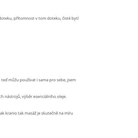
 doteku, přítomnost v tom doteku, čisté bytí
ou teď můžu používat i sama pro sebe, jsem
h nástrojů, výběr esenciálního oleje.
Jak kranio tak masáž je skutečně na míru