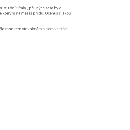
tu dní "lítala", při jiných zase bylo
se kterým na masáž přijdu. Oceňuji s jakou
tělo mnohem víc vnímám a jsem ve stále
.