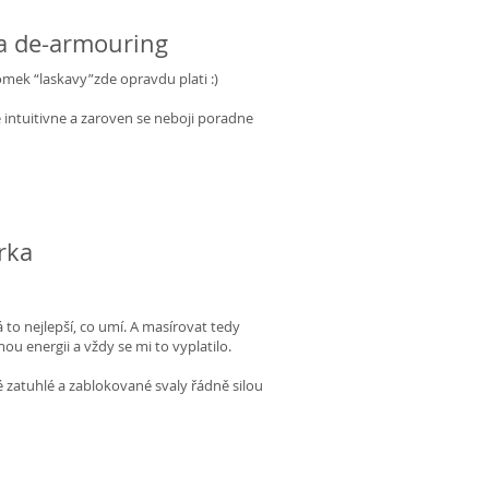
 a de-armouring
domek “laskavy”zde opravdu plati :)
e intuitivne a zaroven se neboji poradne
rka
 to nejlepší, co umí. A masírovat tedy
u energii a vždy se mi to vyplatilo.
né zatuhlé a zablokované svaly řádně silou