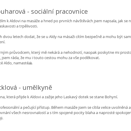
uharová - sociální pracovnice
ím k Aldovi na masáže a hned po prvních návštěvách jsem napsala, jak se na 
skavosti a trpělivosti.
 dvou letech dodat, že se u Aldy na másaži cítím bezpečně a mohu být sama 
ní.
borným průvodcem, který mě nekárá a nehodnotí, naopak poskytne mi prost
tí, jsem ráda, že mu i touto cestou mohu za vše poděkovat.
sté Aldo, namasté🙏
cklová - umělkyně
na, která přijde k Aldovi a zažije jeho Laskavý dotek se stane Bohyní.
rofesionální a pečující přístup. Během masáže jsem se cítila velice uvolněná a
ovnání všech nesrovnalostí a s tím spojené pocity blaha a naprosté spokojen
i.