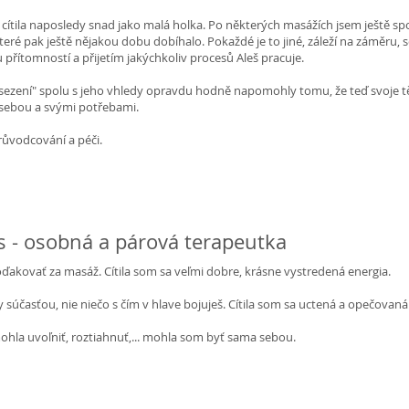
 cítila naposledy snad jako malá holka. Po některých masážích jsem ještě spous
teré pak ještě nějakou dobu dobíhalo. Pokaždé je to jiné, záleží na záměru, 
 přítomností a přijetím jakýchkoliv procesů Aleš pracuje.
sezení" spolu s jeho vhledy opravdu hodně napomohly tomu, že teď svoje 
 sebou a svými potřebami.
růvodcování a péči.
s - osobná a párová terapeutka
ďakovať za masáž. Cítila som sa veľmi dobre, krásne vystredená energia.
 súčasťou, nie niečo s čím v hlave bojuješ. Cítila som sa uctená a opečovaná
ohla uvoľniť, roztiahnuť,... mohla som byť sama sebou.