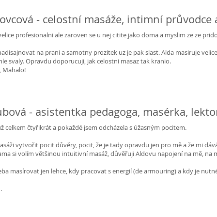
kovcová - celostní masáže, intimní průvodce
elice profesionalni ale zaroven se u nej citite jako doma a myslim ze ze pri
adisajnovat na prani a samotny prozitek uz je pak slast. Alda masiruje velic
le svaly. Opravdu doporucuji, jak celostni masaz tak kranio.
e, Mahalo!
bová - asistentka pedagoga, masérka, lekto
už celkem čtyřikrát a pokaždé jsem odcházela s úžasným pocitem.
sáži vytvořit pocit důvěry, pocit, že je tady opravdu jen pro mě a že mi dává
ama si volím většinou intuitivní masáž, důvěřuji Aldovu napojení na mě, na mo
řeba masírovat jen lehce, kdy pracovat s energií (de armouring) a kdy je nut
.