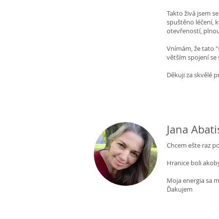
Takto živá jsem se
spuštěno léčení, k
otevřeností, plnou
Vnímám, že tato "
větším spojení se
Děkuji za skvělé p
Jana Abati
Chcem ešte raz po
Hranice boli akoby
Moja energia sa m
Ďakujem