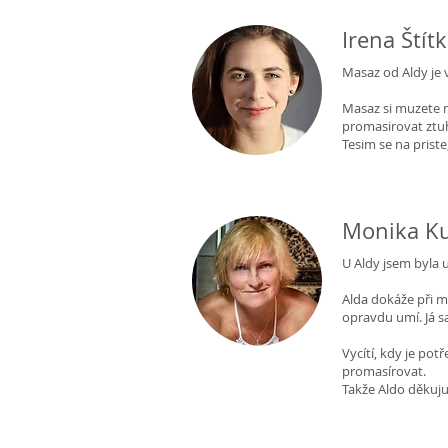
Irena Štít
Masaz od Aldy je v
Masaz si muzete n
promasirovat ztuh
Tesim se na prist
Monika Ku
U Aldy jsem byla 
Alda dokáže při ma
opravdu umí. Já s
Vycítí, kdy je pot
promasírovat.
Takže Aldo děkuju