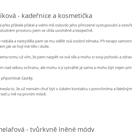
íková - kadeřnice a kosmetička
 přes přátele přátel a velmi mě oslovilo jeho přirozené vystupování a otevř
i útulném prostoru jsem se cítila uvolněně a bezpečně.
e nebála a nestyděla jsem se mu sdělit svá osobní témata. Při terapii samot
sem jak se hojí mé tělo i duše.
cema tomu už vím, že jsem nazpět ve své síle a mohu si svoji pohodu a zdrav
 nad sebou ochranu, ale mohu si ji vytvářet já sama a mohu být nejen prince
 připomínat častěji.
řinesla to, že už nemám chuť být v úzkém kontaktu s povrchníma a falešnýma
e teď u mě na prvním místě.
elařová - tvůrkyně lněné módy