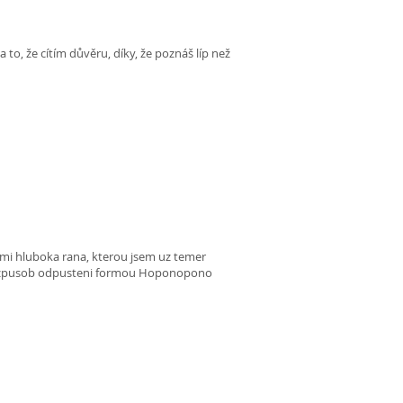
 to, že cítím důvěru, díky, že poznáš líp než
velmi hluboka rana, kterou jsem uz temer
 i na zpusob odpusteni formou Hoponopono