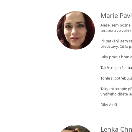
Marie Pavl
Aleše jsem poznala
terapie a ve velm
Při setkání jsem s
představy. Cítila j
Díky práci s hrani
Takže nejen že mám
Tohle si potřebuju
Taky mi terapie p
vnitřního dítěte j
Díky Aleši
Lenka Chm