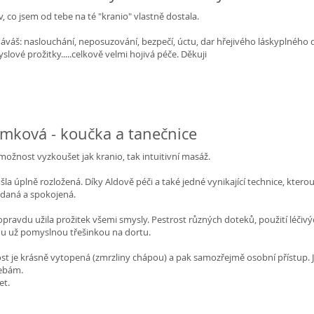
, co jsem od tebe na té "kranio" vlastně dostala.
 dáváš: naslouchání, neposuzování, bezpečí, úctu, dar hřejivého láskyplného
lové prožitky.....celkově velmi hojivá péče. Děkuji
mková - koučka a tanečnice
možnost vyzkoušet jak kranio, tak intuitivní masáž.
la úplně rozložená. Díky Aldově péči a také jedné vynikající technice, kter
ádaná a spokojená.
pravdu užila prožitek všemi smysly. Pestrost různých doteků, použití léčivýc
yl u už pomyslnou třešinkou na dortu.
ost je krásně vytopená (zmrzliny chápou) a pak samozřejmě osobní přístup. 
ebám.
et.