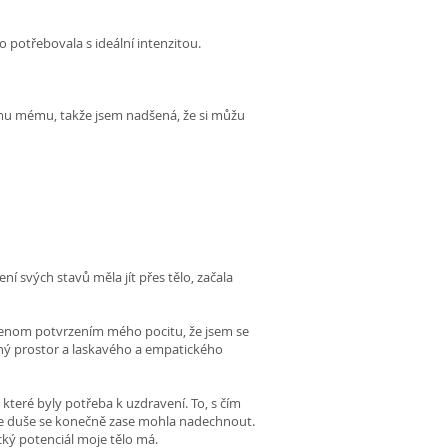
 potřebovala s ideální intenzitou.
omu mému, takže jsem nadšená, že si můžu
ní svých stavů měla jít přes tělo, začala
 jenom potvrzením mého pocitu, že jsem se
čný prostor a laskavého a empatického
 které byly potřeba k uzdravení. To, s čím
je duše se konečně zase mohla nadechnout.
cký potenciál moje tělo má.