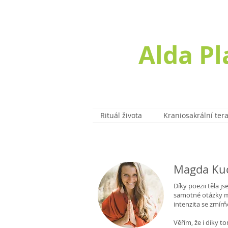
Alda P
Rituál života
Kraniosakrální ter
Magda Kuc
Díky poezii těla 
samotné otázky mě
intenzita se zmírň
Věřím, že i díky 