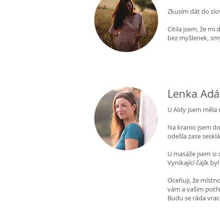
Zkusím dát do slov
Cítila jsem, že mi
bez myšlenek, smys
Lenka Adá
U Aldy jsem měla 
Na kranio jsem doš
odešla zase seskl
U masáže jsem si o
Vynikající čajík b
Oceňuji, že místn
vám a vašim potř
Budu se ráda vrac