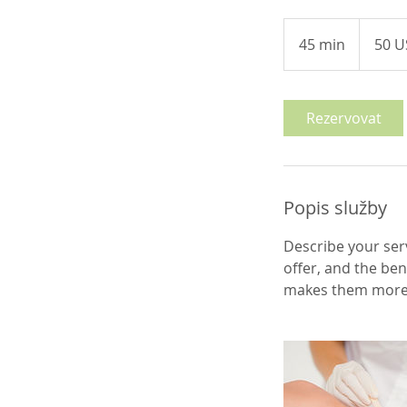
50
amerických
45 min
4
50 U
dolarů
5
m
i
Rezervovat
n
Popis služby
Describe your serv
offer, and the ben
makes them more l