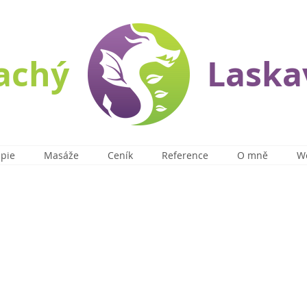
lachý
Laska
apie
Masáže
Ceník
Reference
O mně
W