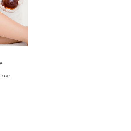
e
l.com