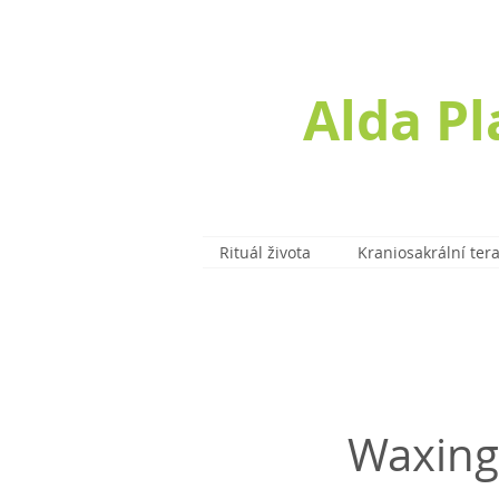
Alda P
Rituál života
Kraniosakrální ter
Waxing