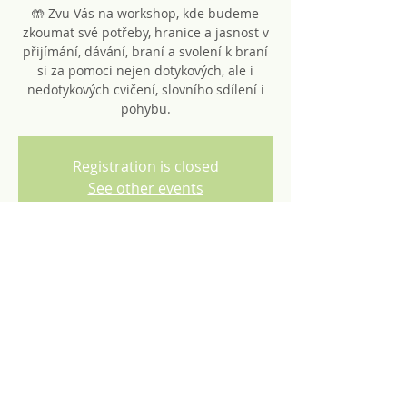
🤲 Zvu Vás na workshop, kde budeme
zkoumat své potřeby, hranice a jasnost v
přijímání, dávání, braní a svolení k braní
si za pomoci nejen dotykových, ale i
nedotykových cvičení, slovního sdílení i
pohybu.
Registration is closed
See other events
Čas a místo
17. 9. 2022 10:00 – 18:30
Brno-střed, Lidická 1869/28, 602 00 Brno-
střed-Černá Pole, Czechia
© 2024 Aleš Plachý