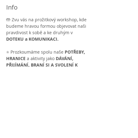
Info
🤲 Zvu vás na prožitkový workshop, kde 
budeme hravou formou objevovat naši 
pravdivost k sobě a ke druhým v 
DOTEKU a KOMUNIKACI.
⭐ Prozkoumáme spolu naše 
POTŘEBY, 
HRANICE
 a aktivity jako 
DÁVÁNÍ, 
PŘIJÍMÁNÍ, BRANÍ SI A SVOLENÍ K 
BRANÍ
 za pomoci nejen dotykových her a 
slovních sdílení. Nechte se překvapit :)
🤝 Bude se vám to hodit v každodenním 
kontaktu, při komunikaci i doteku ať už s 
partnerem nebo s kýmkoliv jiným ve 
svém osobním i pracovním životě. ☯
🟢 BUDETE MÍT PŘÍLEŽITOST ZKOUŠET 
SI…
✔️ Nastavovat hranice v kontaktu s 