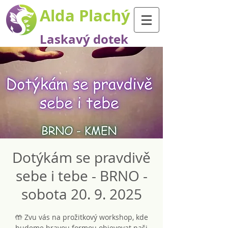
Alda Plachý
Laskavý dotek
Dotýkám se pravdivě
sebe i tebe - BRNO -
sobota 20. 9. 2025
🤲 Zvu vás na prožitkový workshop, kde
budeme hravou formou objevovat naši